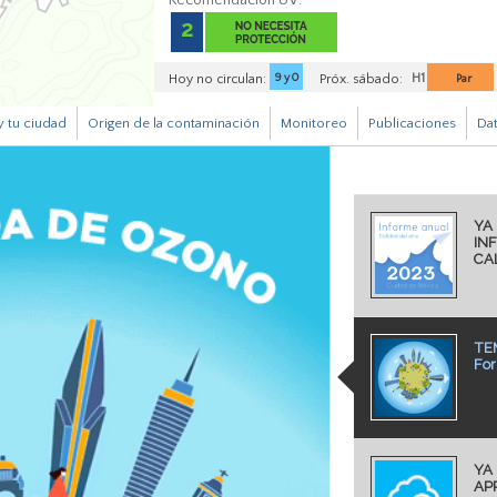
Recomendación UV:
H1
Hoy no circulan:
9 y 0
Próx. sábado:
Par
 tu ciudad
Origen de la contaminación
Monitoreo
Publicaciones
Da
YA
IN
CA
TE
For
YA
AP