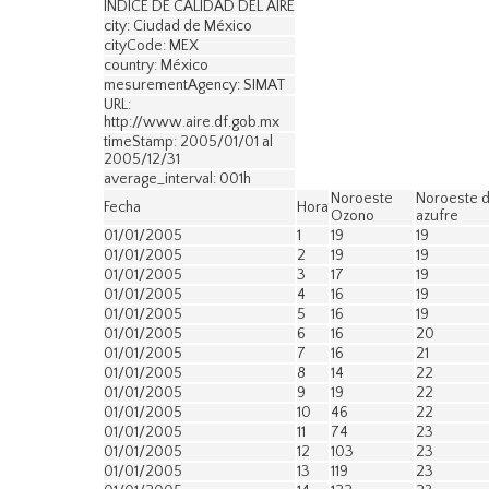
INDICE DE CALIDAD DEL AIRE
city: Ciudad de México
cityCode: MEX
country: México
mesurementAgency: SIMAT
URL:
http://www.aire.df.gob.mx
timeStamp: 2005/01/01 al
2005/12/31
average_interval: 001h
Noroeste
Noroeste d
Fecha
Hora
Ozono
azufre
01/01/2005
1
19
19
01/01/2005
2
19
19
01/01/2005
3
17
19
01/01/2005
4
16
19
01/01/2005
5
16
19
01/01/2005
6
16
20
01/01/2005
7
16
21
01/01/2005
8
14
22
01/01/2005
9
19
22
01/01/2005
10
46
22
01/01/2005
11
74
23
01/01/2005
12
103
23
01/01/2005
13
119
23