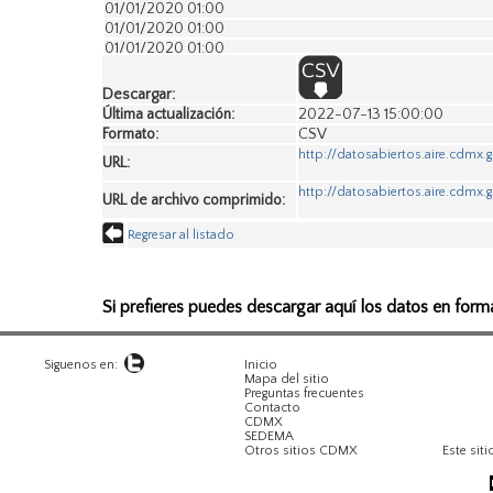
01/01/2020 01:00
01/01/2020 01:00
01/01/2020 01:00
01/01/2020 01:00
01/01/2020 01:00
Descargar:
01/01/2020 01:00
Última actualización:
2022-07-13 15:00:00
01/01/2020 01:00
Formato:
CSV
01/01/2020 01:00
http://datosabiertos.aire.cdm
URL:
01/01/2020 01:00
01/01/2020 01:00
http://datosabiertos.aire.cdmx
URL de archivo comprimido:
01/01/2020 01:00
01/01/2020 01:00
Regresar al listado
01/01/2020 01:00
01/01/2020 01:00
01/01/2020 01:00
Si prefieres puedes descargar aquí los datos en form
01/01/2020 01:00
01/01/2020 01:00
01/01/2020 01:00
01/01/2020 01:00
Siguenos en:
Inicio
Mapa del sitio
01/01/2020 01:00
Preguntas frecuentes
01/01/2020 01:00
Contacto
CDMX
01/01/2020 01:00
SEDEMA
01/01/2020 01:00
Otros sitios CDMX
Este siti
01/01/2020 01:00
01/01/2020 01:00