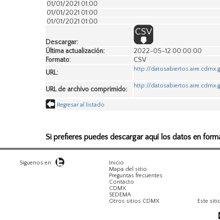
01/01/2021 01:00
01/01/2021 01:00
01/01/2021 01:00
01/01/2021 01:00
01/01/2021 01:00
Descargar:
01/01/2021 01:00
Última actualización:
2022-05-12 00:00:00
01/01/2021 01:00
Formato:
CSV
01/01/2021 01:00
http://datosabiertos.aire.cdm
URL:
01/01/2021 01:00
01/01/2021 01:00
http://datosabiertos.aire.cdmx
URL de archivo comprimido:
01/01/2021 01:00
01/01/2021 01:00
Regresar al listado
01/01/2021 01:00
01/01/2021 01:00
01/01/2021 01:00
Si prefieres puedes descargar aquí los datos en form
01/01/2021 01:00
01/01/2021 01:00
01/01/2021 01:00
01/01/2021 01:00
Siguenos en:
Inicio
Mapa del sitio
01/01/2021 01:00
Preguntas frecuentes
01/01/2021 01:00
Contacto
CDMX
01/01/2021 01:00
SEDEMA
01/01/2021 01:00
Otros sitios CDMX
Este siti
01/01/2021 01:00
01/01/2021 01:00