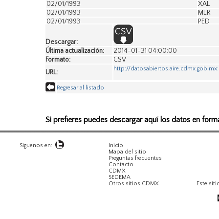
02/01/1993
XAL
02/01/1993
MER
02/01/1993
PED
02/01/1993
HAN
03/01/1993
VAL
Descargar:
03/01/1993
SUR
Última actualización:
2014-01-31 04:00:00
03/01/1993
FAC
Formato:
CSV
03/01/1993
LPR
http://datosabiertos.aire.cdmx.gob.
URL:
03/01/1993
LVI
03/01/1993
TLA
Regresar al listado
03/01/1993
XAL
03/01/1993
MER
03/01/1993
PED
03/01/1993
HAN
Si prefieres puedes descargar aquí los datos en form
04/01/1993
VAL
04/01/1993
SUR
04/01/1993
FAC
Siguenos en:
Inicio
Mapa del sitio
04/01/1993
LPR
Preguntas frecuentes
04/01/1993
LVI
Contacto
04/01/1993
TLA
CDMX
SEDEMA
04/01/1993
XAL
Otros sitios CDMX
Este siti
04/01/1993
MER
04/01/1993
PED
04/01/1993
HAN
05/01/1993
SUR