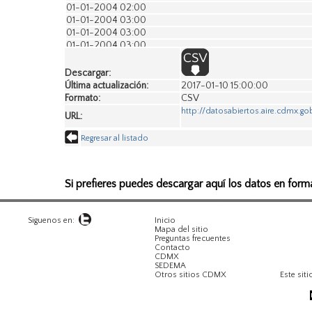
01-01-2004 02:00
01-01-2004 03:00
01-01-2004 03:00
01-01-2004 03:00
01-01-2004 03:00
01-01-2004 03:00
Descargar:
01-01-2004 03:00
Última actualización:
2017-01-10 15:00:00
01-01-2004 03:00
Formato:
CSV
01-01-2004 03:00
http://datosabiertos.aire.cdmx.
URL:
01-01-2004 04:00
01-01-2004 04:00
Regresar al listado
01-01-2004 04:00
01-01-2004 04:00
01-01-2004 04:00
Si prefieres puedes descargar aquí los datos en form
01-01-2004 04:00
01-01-2004 04:00
01-01-2004 04:00
01-01-2004 05:00
Siguenos en:
Inicio
Mapa del sitio
01-01-2004 05:00
Preguntas frecuentes
01-01-2004 05:00
Contacto
CDMX
01-01-2004 05:00
SEDEMA
01-01-2004 05:00
Otros sitios CDMX
Este siti
01-01-2004 05:00
01-01-2004 05:00
01-01-2004 05:00