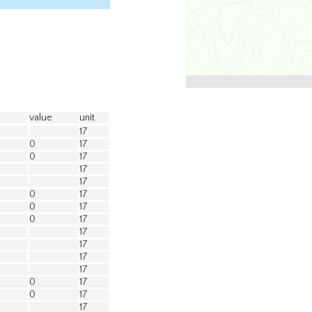
value
unit
17
0
17
0
17
17
17
0
17
0
17
0
17
17
17
17
17
0
17
0
17
17