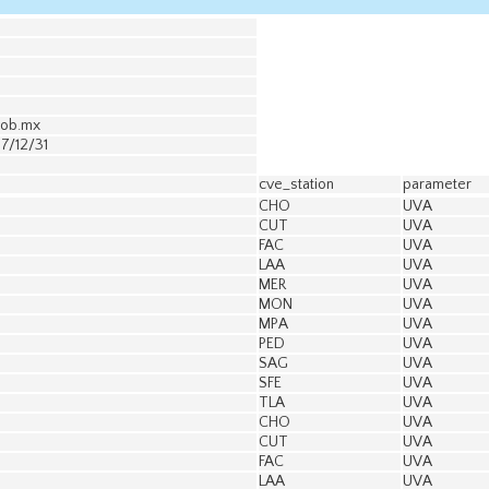
gob.mx
17/12/31
cve_station
parameter
CHO
UVA
CUT
UVA
FAC
UVA
LAA
UVA
MER
UVA
MON
UVA
MPA
UVA
PED
UVA
SAG
UVA
SFE
UVA
TLA
UVA
CHO
UVA
CUT
UVA
FAC
UVA
LAA
UVA