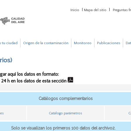
Inicio
Mapa del sitio
Preguntas f
 tu ciudad
Origen de la contaminación
Monitoreo
Publicaciones
Da
rios)
gar aquí los datos en formato:
e 24 h en los datos de esta sección
Catálogos complementarios
nes
Catálogo parámetros
C
Solo se visualizan los primeros 100 datos del archivo2.