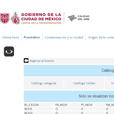
Última hora
Pronóstico
Contaminación y tu ciudad
Origen de la cont
Regresar al listado
Catálo
Catálogo categoría
Catálogo Celdas
C
Solo se visualizan lo
ID_CELDA
FA_NOX
FF_NOX
FM_
16331
0
0
0
16332
0
0
0