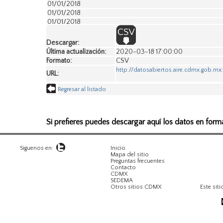
01/01/2018
01/01/2018
01/01/2018
01/01/2018
01/01/2018
Descargar:
01/01/2018
Última actualización:
2020-03-18 17:00:00
01/01/2018
Formato:
CSV
01/01/2018
http://datosabiertos.aire.cdmx.gob.
URL:
01/01/2018
01/01/2018
Regresar al listado
01/01/2018
01/01/2018
01/01/2018
01/01/2018
Si prefieres puedes descargar aquí los datos en form
01/01/2018
01/01/2018
01/01/2018
Siguenos en:
Inicio
Mapa del sitio
02/01/2018
Preguntas frecuentes
02/01/2018
Contacto
02/01/2018
CDMX
SEDEMA
02/01/2018
Otros sitios CDMX
Este siti
02/01/2018
02/01/2018
02/01/2018
02/01/2018