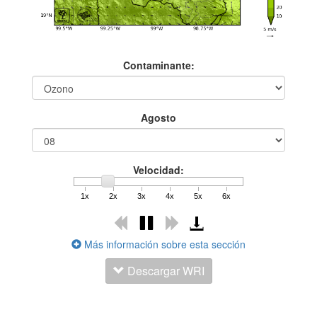
Contaminante:
Agosto
Velocidad:
1x
2x
3x
4x
5x
6x
Más información sobre esta sección
Descargar WRI